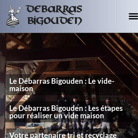
Debarras
Bigouden
Brocante / Antiquités
Débarras
Accueil
Blog
Le Débarras Bigouden : Le vide-
maison
Le Débarras Bigouden : Les étapes
pour réaliser un vide maison
Votre partenaire tri et recyclage