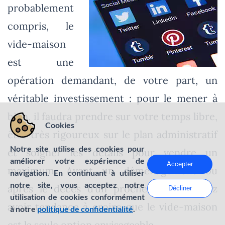
probablement
compris, le
vide-maison
est une
opération demandant, de votre part, un
véritable investissement : pour le mener à
bien, il faudra prendre sur votre temps libre,
Cookies
être très rigoureux sur le plan administratif
Notre site utilise des cookies pour
et soigner les détails pour vendre un
améliorer votre expérience de
Accepter
maximum. Avant un déménagement ou
navigation. En continuant à utiliser
notre site, vous acceptez notre
après le décès d’un proche, vous pouvez
Décliner
utilisation de cookies conformément
avoir tendance à croire que le vide-maison
à notre
politique de confidentialité
.
est la seule option envisageable.